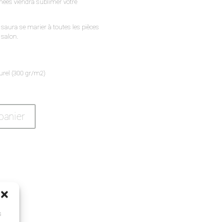
hées viendra sublimer votre
e saura se marier à toutes les pièces
 salon.
turel (300 gr/m2)
panier
s