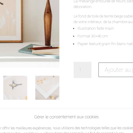
La mésange entourée de fleurs séc
décoration.
Le fond de toile de teinte beige sabl
de votre intérieur, de la chambre au
Illustration faite main
Format 30×40 cm
Papier texturé grain fin blanc na
quantité
Ajouter au 
de
Affiche
mésange
Gérer le consentement aux cookies
r offrir les meilleures expériences, nous utilisons des technologies telles que les cookie