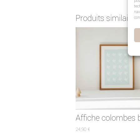
pou
tec
nav
Produits similaires
con
Affiche colombes 
24,90
€