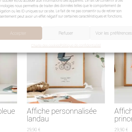
r stocker et/ou accéder aux informations des appareils. Le fait de consentir à ces
hnologies nous permettra de traiter des données telles que le comportement de
igation ou les ID uniques sur ce site. Le fait de ne pas consentir ou de retirer son
sentement peut avoir un effet négatif sur certaines caractéristiques et fonctions.
Accepter
Refuser
Voir les préférences
Charte des cookies
Politique de confidentialité
bleue
Affiche personnalisée
Affic
landau
prin
29,90
€
29,90
€