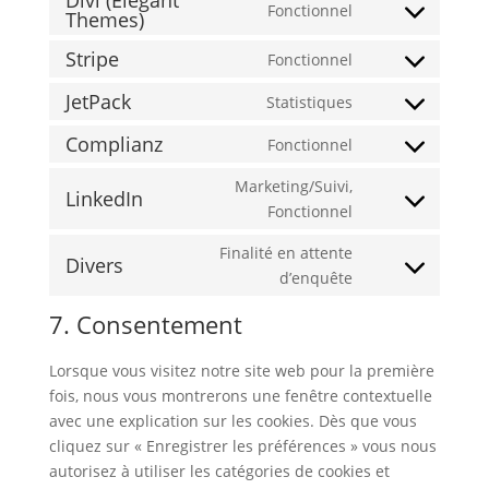
Divi (Elegant
mailpoet
file-
Fonctionnel
Themes)
Consent
service
transfer
to
automattic
Stripe
Fonctionnel
Consent
service
to
divi-
JetPack
Statistiques
Consent
service
(elegant-
to
Complianz
Fonctionnel
stripe
themes)
Consent
service
to
Marketing/Suivi,
jetpack
LinkedIn
service
Consent
Fonctionnel
complianz
to
Finalité en attente
service
Divers
Consent
d’enquête
linkedin
to
7. Consentement
service
divers
Lorsque vous visitez notre site web pour la première
fois, nous vous montrerons une fenêtre contextuelle
avec une explication sur les cookies. Dès que vous
cliquez sur « Enregistrer les préférences » vous nous
autorisez à utiliser les catégories de cookies et