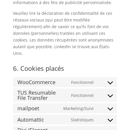
informations à des fins de publicité personnalisée.
Veuillez lire la déclaration de confidentialité de ces
réseaux sociaux (qui peut être modifiée
régulièrement) afin de savoir ce qu’ils font de vos
données (personnelles) traitées en utilisant ces
cookies. Les données récupérées sont anonymisées
autant que possible. LinkedIn se trouve aux États-
Unis.
6. Cookies placés
WooCommerce
Fonctionnel
Consent
TUS Resumable
to
Fonctionnel
File Transfer
Consent
service
to
woocommerce
mailpoet
Marketing/Suivi
Consent
service
to
tus-
Automattic
Statistiques
Consent
service
resumable-
to