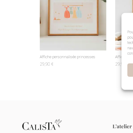
Pou
pou
tec
nav
con
Affiche personnalisée princesses
Affiche pe
29,90
€
29,90
€
L’atelier