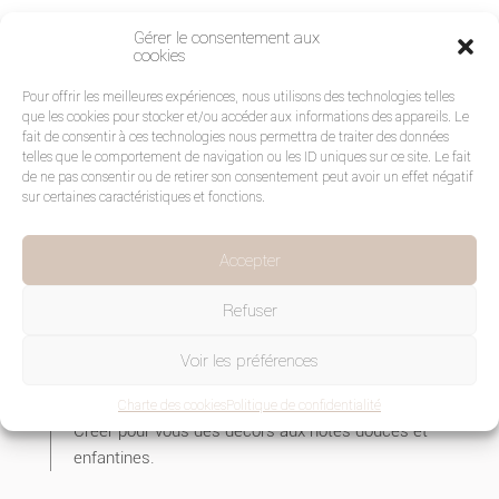
Gérer le consentement aux
Commentaires récents
cookies
Aucun commentaire à afficher.
Pour offrir les meilleures expériences, nous utilisons des technologies telles
que les cookies pour stocker et/ou accéder aux informations des appareils. Le
fait de consentir à ces technologies nous permettra de traiter des données
telles que le comportement de navigation ou les ID uniques sur ce site. Le fait
de ne pas consentir ou de retirer son consentement peut avoir un effet négatif
sur certaines caractéristiques et fonctions.
Accepter
Refuser
Voir les préférences
Créer avec nous des souvenirs du plus heureux des
événements.
Charte des cookies
Politique de confidentialité
Créer pour vous des décors aux notes douces et
enfantines.