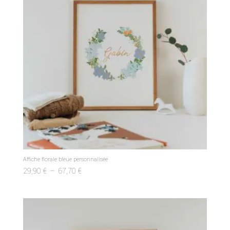
Affiche florale bleue personnalisée
Plage
29,90
€
–
67,70
€
de
prix :
29,90 €
à
67,70 €