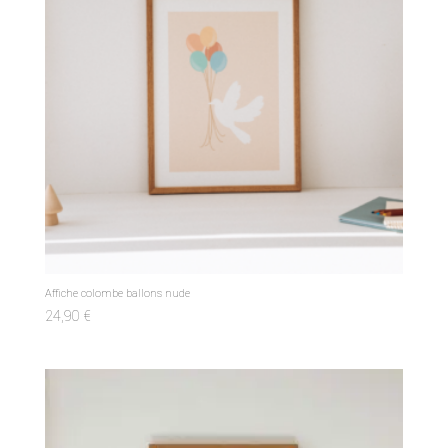
Affiche colombe ballons nude
24,90
€