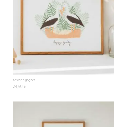
Affiche cigognes
24,90
€