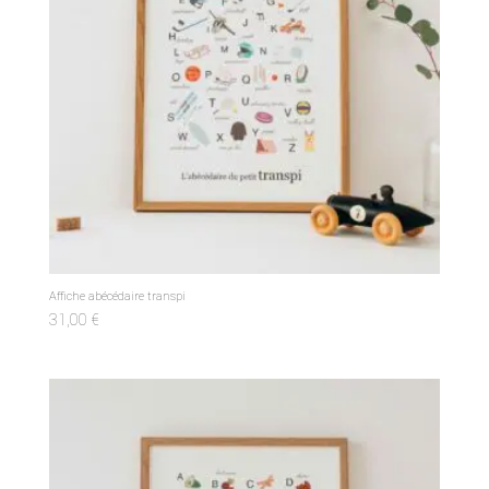
Affiche abécédaire transpi
31,00
€