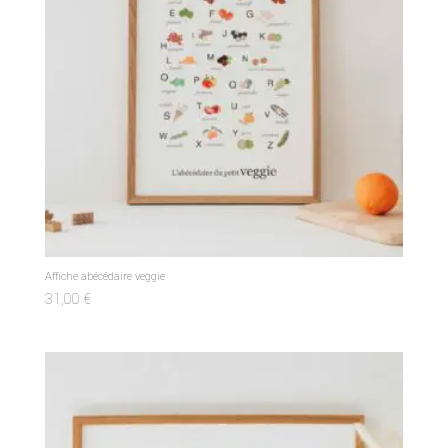
Affiche abécédaire veggie
31,00
€