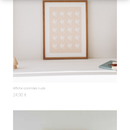
Affiche colombes nude
24,90
€