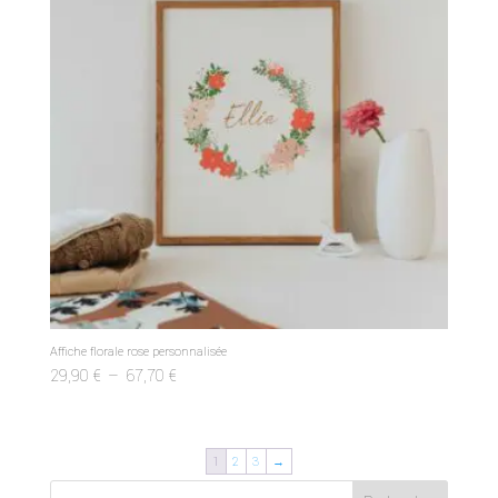
Affiche florale rose personnalisée
Plage
29,90
€
–
67,70
€
de
prix :
29,90 €
1
2
3
→
à